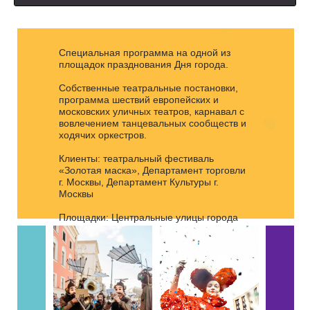
программа шествий европейских и
московских уличных театров, карнавал с
вовлечением танцевальных сообществ и
ходячих оркестров.
Специальная программа на одной из
площадок празднования Дня города.
Клиенты: театральный фестиваль
«Золотая маска», Департамент торговли
Собственные театральные постановки,
г. Москвы, Департамент Культуры г.
программа шествий европейских и
Москвы
московских уличных театров, карнавал с
вовлечением танцевальных сообществ и
Площадки: Центральные улицы города
ходячих оркестров.
Клиенты: театральный фестиваль
«Золотая маска», Департамент торговли
г. Москвы, Департамент Культуры г.
Москвы
Площадки: Центральные улицы города