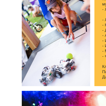
м
-
-
-
-
-
-
-
-
-
К
П
Д